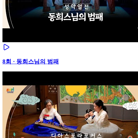
8
회 ·
동희스님의 범패