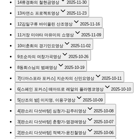
14
류경화의 철현금
영상
2025-11-30
13
자연소 프로젝트
영상
2025-11-23
12
김일구류 바이올린 산조
영상
2025-11-16
11
거장 미야타 마유미의 쇼
영상
2025-11-09
10
이춘희의 경기민요
영상
2025-11-02
9
조순자의 여창가곡
영상
2025-10-26
8
동희스님의 범패
영상
2025-10-19
7
[디아스포라 포커스] 지순자의 신민요
영상
2025-10-11
6
[스페인 포커스] 떼아뜨로 레알의 플라멩코
영상
2025-10-10
5
[산조의 밤] 이지영, 이용구
영상
2025-10-09
4
[판소리 다섯바탕] 심청가-김주리
영상
2025-10-08
3
[판소리 다섯바탕] 춘향가-염경애
영상
2025-10-07
2
[판소리 다섯바탕] 적벽가-윤진철
영상
2025-10-06