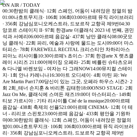
ON AIR / TODAY
00:30
한밤의 클래식
·
12회 스페인, 어둠이 내려앉은 정열의 밤
01:00
나흐트무지크
·
106회 106회
03:00
아르떼 뮤직 라이브러리
·
356회 강남심포니오케스트라, 드보르작 교향곡 제9번
04:30
앙코르 스테이지 II
·
97회 한경arte 더클래식 2023 네 번째, 권민
석과 서예리
06:00
아르떼 음감실
·
437회 낭만 클래식
08:00
굿모
닝 클래식
·
22회 파리, 예술과 사랑에 물드는 도시
09:00
더 마스
터피스
·
78회 FAREWELL RECITAL 크리스티안 차하리아스
피아노 리사이틀
10:30
아르떼's 초이스
·
37회 한경arte X 렛츠클
레이 시리즈 2
11:00
어메이징 오페라
·
25회 베를린 슈타츠오퍼
& 다니엘 바렌보임 - 여자는 다 그래
NOW
14:00
뮤지컬 스테이
지
·
1회 안나 카레니나
16:30
아트 오디세이
·
4회 마틴 파: We
Are Martin Parr
17:00
당신이 있는 그곳, 오페라 하우스 시즌2
·
2
회 2회_테너 손지훈 & 바리톤 김태한
18:00
ONSO STAGE
·
2회
Jazz On Me, 클래식에 스며든 재즈
19:00
더 마스터피스
·
149회
티보 가르시아 : 기타 리사이틀 Cité de la musique
20:00
아르떼
음감실
·
438회 축제의 선율5
21:00
아르떼 CINEMA
·
12회 더 테
너 - 리리코 스핀토
23:00
아르떼 음감실
·
433회 평안을 기원하
며
00:30
한밤의 클래식
·
12회 스페인, 어둠이 내려앉은 정열의
밤
01:00
나흐트무지크
·
106회 106회
03:00
아르떼 뮤직 라이브러
리
·
356회 강남심포니오케스트라, 드보르작 교향곡 제9번