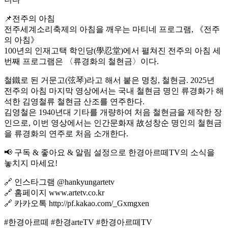
📌전주의 아침
전주세계소리축제의 아침을 깨우는 마티네 프로그램, 《전주
의 아침》
100년의 인재고택 학인당(學忍堂)에서 펼쳐진 전주의 아침 세
번째 프로그램은 〈류경화의 철현금〉이다.
철鐵로 된 거문고(弦琴)라고 해서 붙은 명칭, 철현금. 2025년
전주의 아침 마지막 영상에서는 국내 철현금 명인 류경화가 해
석한 김영철류 철현금 산조를 연주한다.
김영철은 1940년대 기타를 개량하여 처음 철현금을 제작한 장
인으로, 이번 영상에서는 인간문화재 故성창순 명인의 철현금
을 류경화의 연주로 처음 소개한다.
📢 구독 & 좋아요 & 알림 설정으로 한경아르떼TV의 소식을
놓치지 마세요!
🔗 인스타그램 @hankyungartetv
🔗 홈페이지 www.artetv.co.kr
🔗 카카오톡 http://pf.kakao.com/_Gxmgxen
#한경아르떼 #한경arteTV #한경아르떼TV