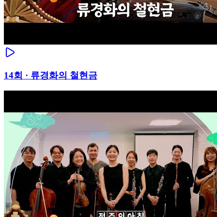
14
회 ·
류경화의 철현금