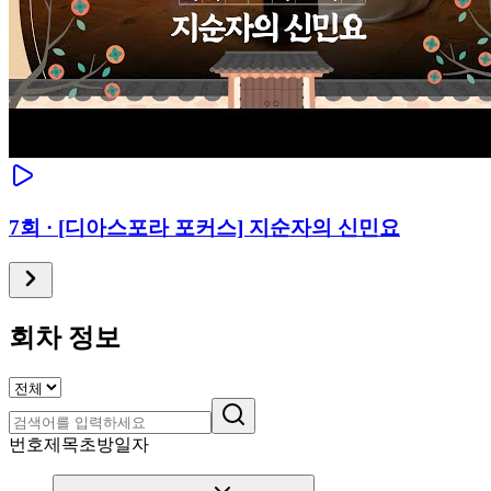
7
회 ·
[디아스포라 포커스] 지순자의 신민요
회차 정보
번호
제목
초방일자