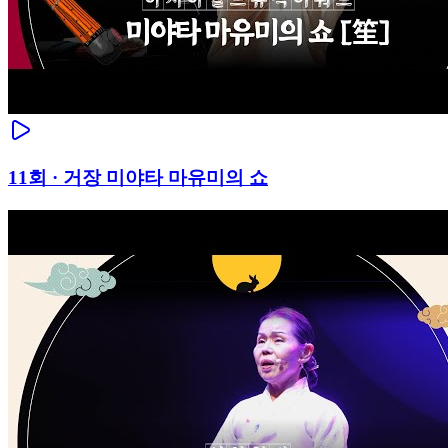
11
회 ·
거장 미야타 마유미의 쇼