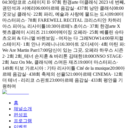
04:30
앙코르 스테이지 II
·
97회 한경arte 더클래식 2023 네 번째,
권민석과 서예리
06:00
아르떼 음감실
·
437회 낭만 클래식
08:00
굿모닝 클래식
·
22회 파리, 예술과 사랑에 물드는 도시
09:00
더
마스터피스
·
78회 FAREWELL RECITAL 크리스티안 차하리
아스 피아노 리사이틀
10:30
아르떼's 초이스
·
37회 한경arte X
렛츠클레이 시리즈 2
11:00
어메이징 오페라
·
25회 베를린 슈타
츠오퍼 & 다니엘 바렌보임 - 여자는 다 그래
NOW
14:00
뮤지컬
스테이지
·
1회 안나 카레니나
16:30
아트 오디세이
·
4회 마틴 파:
We Are Martin Parr
17:00
당신이 있는 그곳, 오페라 하우스 시즌
2
·
2회 2회_테너 손지훈 & 바리톤 김태한
18:00
ONSO STAGE
·
2회 Jazz On Me, 클래식에 스며든 재즈
19:00
더 마스터피스
·
149회 티보 가르시아 : 기타 리사이틀 Cité de la musique
20:00
아
르떼 음감실
·
438회 축제의 선율5
21:00
아르떼 CINEMA
·
12회
더 테너 - 리리코 스핀토
23:00
아르떼 음감실
·
433회 평안을 기
원하며
홈
채널소개
편성표
프로그램
이벤트