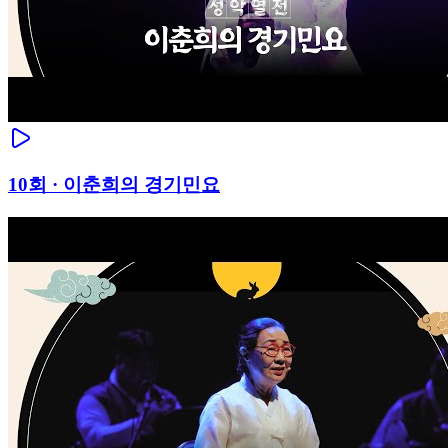
10
회 ·
이춘희의 경기민요