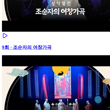
9
회 ·
조순자의 여창가곡